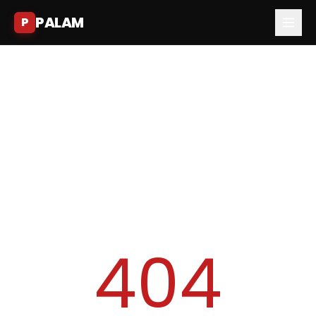
PALAM
P
404