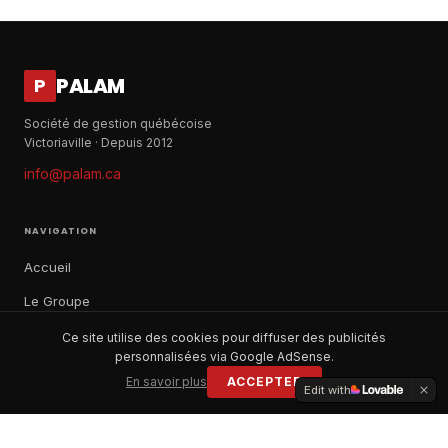
PALAM
P
Société de gestion québécoise
Victoriaville · Depuis 2012
info@palam.ca
NAVIGATION
Accueil
Le Groupe
Notre histoire
Ce site utilise des cookies pour diffuser des publicités
personnalisées via Google AdSense.
À propos
En savoir plus
ACCEPTER
Edit with
Contact