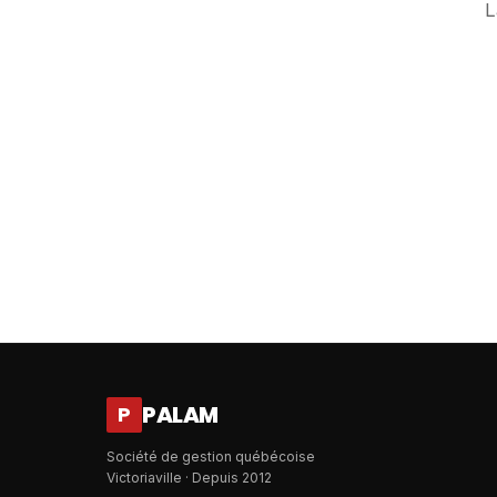
L
PALAM
P
Société de gestion québécoise
Victoriaville · Depuis 2012