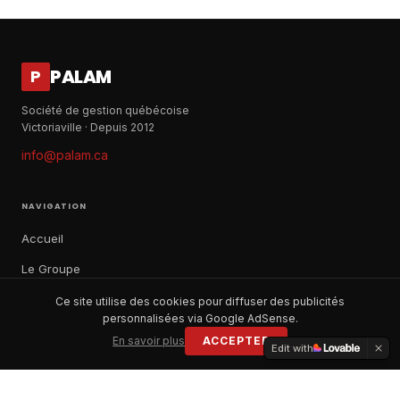
PALAM
P
Société de gestion québécoise
Victoriaville · Depuis 2012
info@palam.ca
NAVIGATION
Accueil
Le Groupe
Notre histoire
Ce site utilise des cookies pour diffuser des publicités
personnalisées via Google AdSense.
À propos
En savoir plus
ACCEPTER
Edit with
Contact