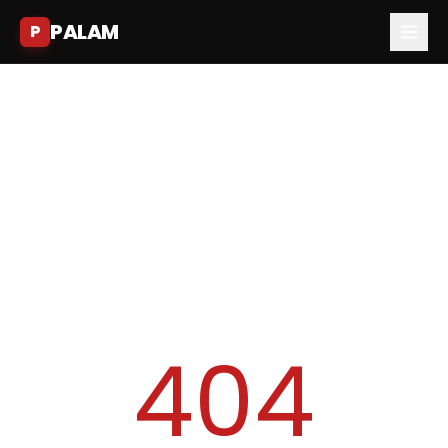
PALAM
P
404