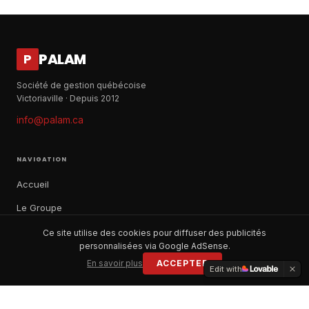
PALAM
P
Société de gestion québécoise
Victoriaville · Depuis 2012
info@palam.ca
NAVIGATION
Accueil
Le Groupe
Notre histoire
Ce site utilise des cookies pour diffuser des publicités
personnalisées via Google AdSense.
À propos
En savoir plus
ACCEPTER
Edit with
Contact