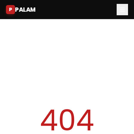
PALAM
P
404