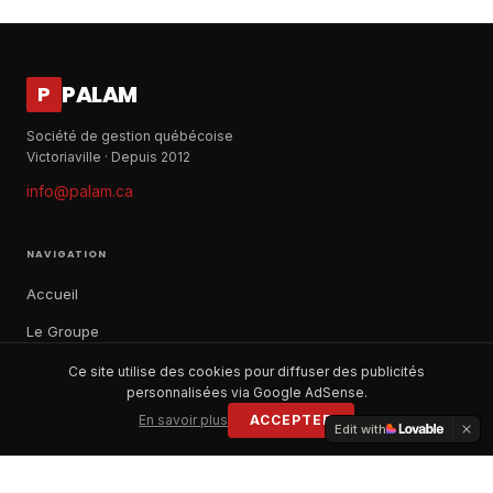
PALAM
P
Société de gestion québécoise
Victoriaville · Depuis 2012
info@palam.ca
NAVIGATION
Accueil
Le Groupe
Notre histoire
Ce site utilise des cookies pour diffuser des publicités
personnalisées via Google AdSense.
À propos
En savoir plus
ACCEPTER
Edit with
Contact