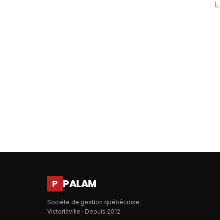
L
PALAM
P
Société de gestion québécoise
Victoriaville · Depuis 2012