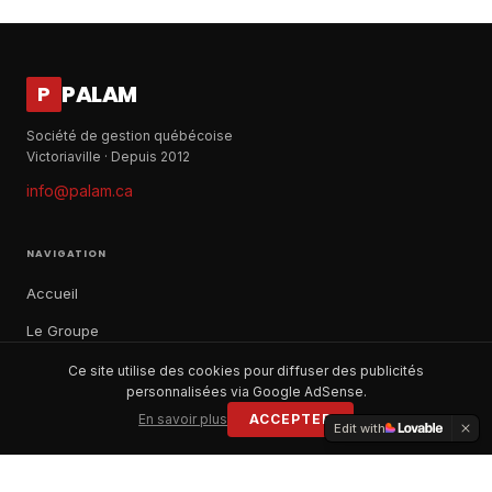
PALAM
P
Société de gestion québécoise
Victoriaville · Depuis 2012
info@palam.ca
NAVIGATION
Accueil
Le Groupe
Notre histoire
Ce site utilise des cookies pour diffuser des publicités
personnalisées via Google AdSense.
À propos
En savoir plus
ACCEPTER
Edit with
Contact