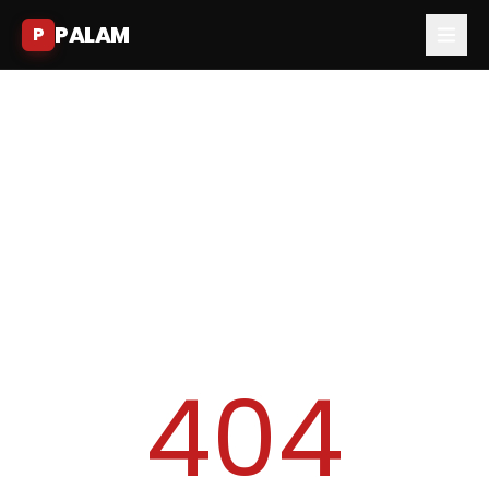
PALAM
P
404