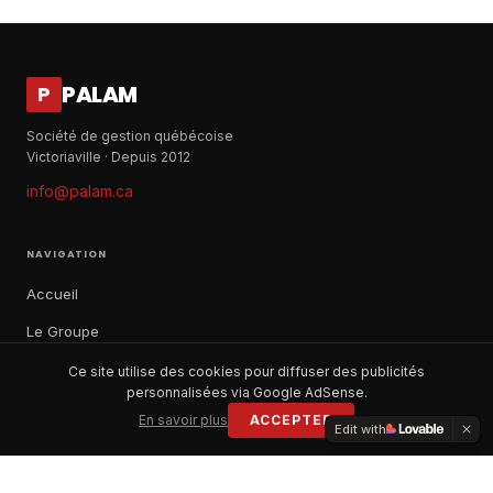
PALAM
P
Société de gestion québécoise
Victoriaville · Depuis 2012
info@palam.ca
NAVIGATION
Accueil
Le Groupe
Notre histoire
Ce site utilise des cookies pour diffuser des publicités
personnalisées via Google AdSense.
À propos
En savoir plus
ACCEPTER
Edit with
Contact