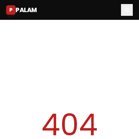
PALAM
P
404