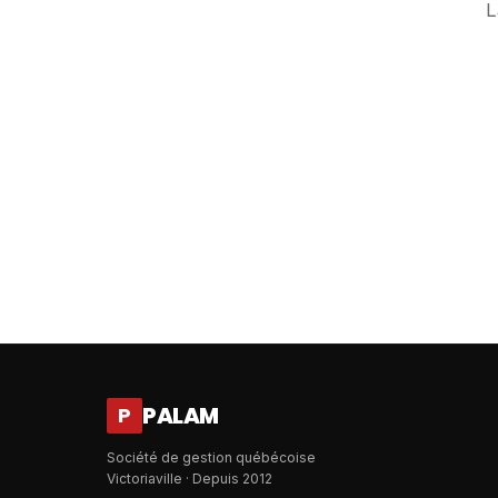
L
PALAM
P
Société de gestion québécoise
Victoriaville · Depuis 2012