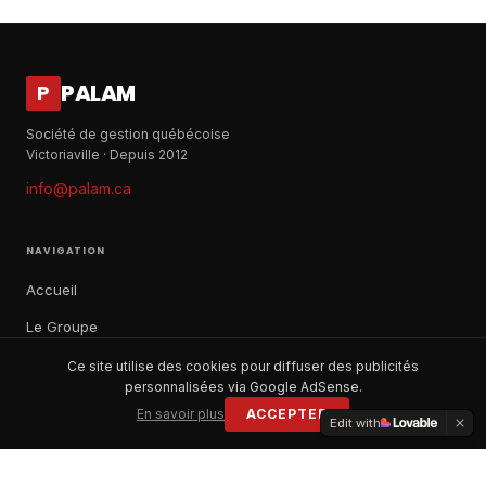
PALAM
P
Société de gestion québécoise
Victoriaville · Depuis 2012
info@palam.ca
NAVIGATION
Accueil
Le Groupe
Notre histoire
Ce site utilise des cookies pour diffuser des publicités
personnalisées via Google AdSense.
À propos
En savoir plus
ACCEPTER
Edit with
Contact