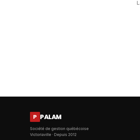
L
PALAM
P
Société de gestion québécoise
Victoriaville · Depuis 2012