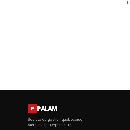
L
PALAM
P
Société de gestion québécoise
Victoriaville · Depuis 2012