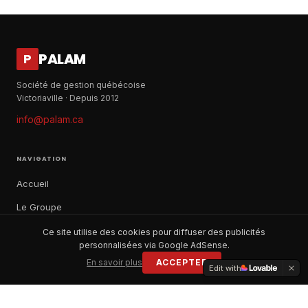
PALAM
P
Société de gestion québécoise
Victoriaville · Depuis 2012
info@palam.ca
NAVIGATION
Accueil
Le Groupe
Notre histoire
Ce site utilise des cookies pour diffuser des publicités
personnalisées via Google AdSense.
À propos
En savoir plus
ACCEPTER
Edit with
Contact