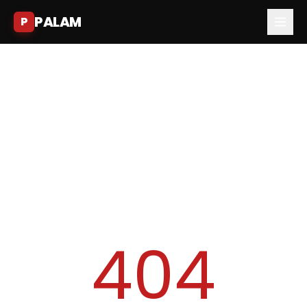
PALAM
P
404