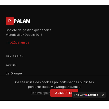
PALAM
P
Société de gestion québécoise
Victoriaville · Depuis 2012
info@palam.ca
NAVIGATION
Accueil
Le Groupe
Notre histoire
Ce site utilise des cookies pour diffuser des publicités
personnalisées via Google AdSense.
À propos
En savoir plus
ACCEPTER
Edit with
Contact