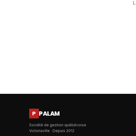
L
PALAM
P
Société de gestion québécoise
Victoriaville · Depuis 2012