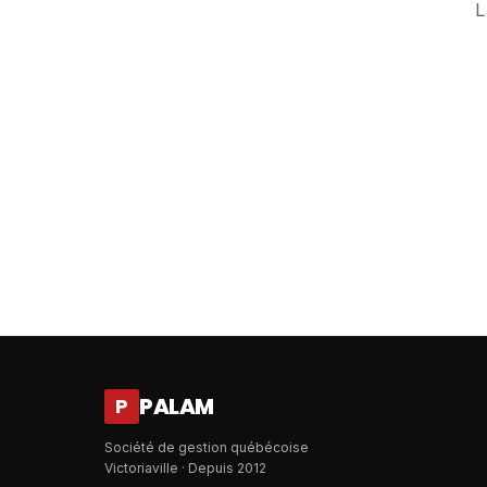
L
PALAM
P
Société de gestion québécoise
Victoriaville · Depuis 2012