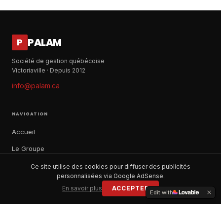
PALAM
P
Société de gestion québécoise
Victoriaville · Depuis 2012
info@palam.ca
NAVIGATION
Accueil
Le Groupe
Notre histoire
Ce site utilise des cookies pour diffuser des publicités
personnalisées via Google AdSense.
À propos
En savoir plus
ACCEPTER
Edit with
Contact