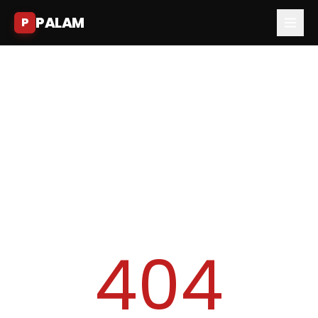
PALAM
P
404